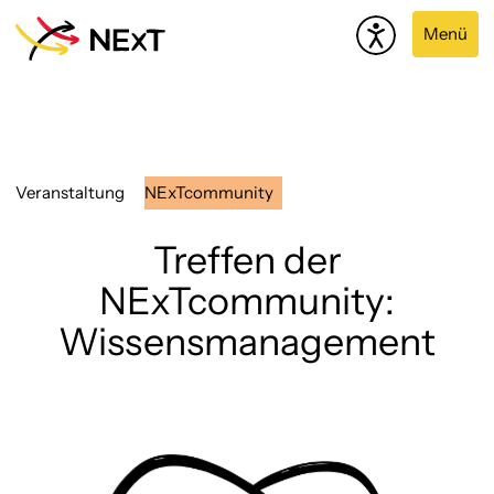
Menü
Veranstaltung
NExTcommunity
Treffen der
NExTcommunity:
Wissensmanagement